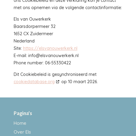
ons Cookiebeleid en deze verklaring kun je contact
met ons opnemen via de volgende contactinformatie:
Els van Ouwerkerk
Baarsdorpermeer 32
1652 CX Zuidermeer
Nederland
Site:
https://elsvanouwerkerk.nl
E-mail:
info@
elsvanouwerkerk.nl
Phone number: 06-55330422
Dit Cookiebeleid is gesynchroniseerd met
cookiedatabase.org
op 10 maart 2026.
Pagina’s
Home
Over Els