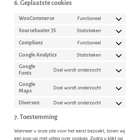
6. Geplaatste cookies
WooCommerce
Functioneel
Consent
to
Sourcebuster JS
Statistieken
Consent
service
to
Complianz
Functioneel
woocommerce
Consent
service
to
Google Analytics
Statistieken
sourcebuster-
Consent
service
js
to
Google
complianz
Doel wordt onderzocht
Fonts
service
Consent
google-
to
Google
Doel wordt onderzocht
analytics
service
Maps
Consent
google-
to
Diversen
Doel wordt onderzocht
fonts
service
Consent
google-
to
7. Toestemming
maps
service
diversen
Wanneer u onze site voor het eerst bezoekt, tonen wij
een pop-up met uitleg over cookies. Zodra u klikt op